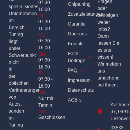
Fragen
07:30 -
Chiptuning
spezialisiertes
oder
16:00
Unternehmen
Zusatzleistungen
Di:
benötigen
im
07:30 -
weiter
Garantie
Bereich
16:00
Infos?
Über uns
Tuning
Mi:
Dann
07:30 -
liegt
lassen Sie
Kontakt
16:00
unser
es uns
Do:
Fach-
Schwerpunkt
wissen!
07:30 -
Beiträge
nicht
Wir melden
16:00
in
FAQ
uns
Fr:
der
umgehend
07:30 -
Impressum
optischen
bei Ihnen:
16:00
Veränderungen
Datenschutz
Sa:
von
Nur mit
AGB´s
Autos,
Kochhor
Termin
sondern
So:
37, 0491
Geschlossen
im
Elsterwe
Tuning
03533