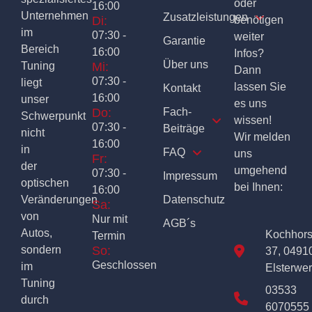
oder
16:00
Unternehmen
Zusatzleistungen
Di:
benötigen
im
07:30 -
weiter
Garantie
Bereich
16:00
Infos?
Über uns
Tuning
Mi:
Dann
07:30 -
liegt
lassen Sie
Kontakt
16:00
unser
es uns
Do:
Fach-
Schwerpunkt
wissen!
07:30 -
Beiträge
nicht
Wir melden
16:00
in
FAQ
uns
Fr:
der
umgehend
07:30 -
Impressum
optischen
bei Ihnen:
16:00
Veränderungen
Datenschutz
Sa:
von
Nur mit
AGB´s
Autos,
Kochhor
Termin
sondern
So:
37, 0491
Geschlossen
im
Elsterwe
Tuning
03533
durch
6070555