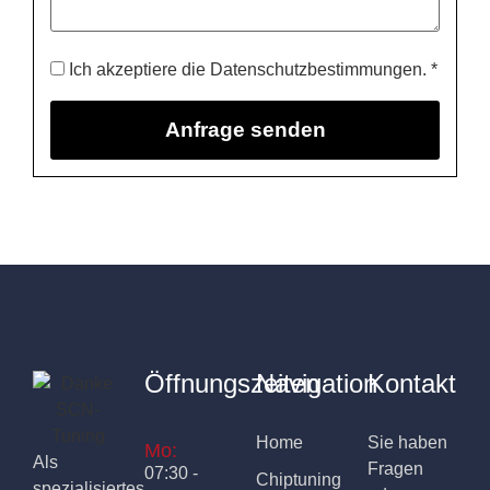
Ich akzeptiere die Datenschutzbestimmungen. *
Öffnungszeiten
Navigation
Kontakt
Home
Sie haben
Mo:
Als
Fragen
07:30 -
Chiptuning
spezialisiertes