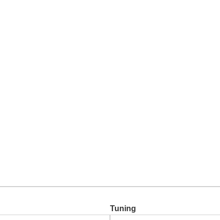
Chiptuning
Zusatzleistungen
Garantie
Über uns
Ko
Tuning