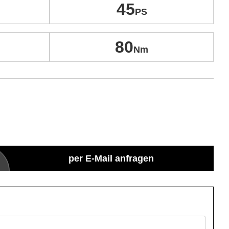
45
80
per E-Mail anfragen