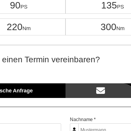
90
135
220
300
 einen Termin vereinbaren?
ische Anfrage
Nachname *