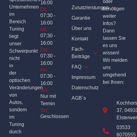
oder
16:00
Unternehmen
Zusatzleistungen
Di:
benötigen
im
07:30 -
weiter
Garantie
Bereich
16:00
Infos?
Über uns
Tuning
Mi:
Dann
07:30 -
liegt
lassen Sie
Kontakt
16:00
unser
es uns
Do:
Fach-
Schwerpunkt
wissen!
07:30 -
Beiträge
nicht
Wir melden
16:00
in
FAQ
uns
Fr:
der
umgehend
07:30 -
Impressum
optischen
bei Ihnen:
16:00
Veränderungen
Datenschutz
Sa:
von
Nur mit
AGB´s
Autos,
Kochhor
Termin
sondern
So:
37, 0491
Geschlossen
im
Elsterwe
Tuning
03533
durch
6070555