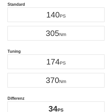
Standard
140
305
Tuning
174
370
Differenz
34