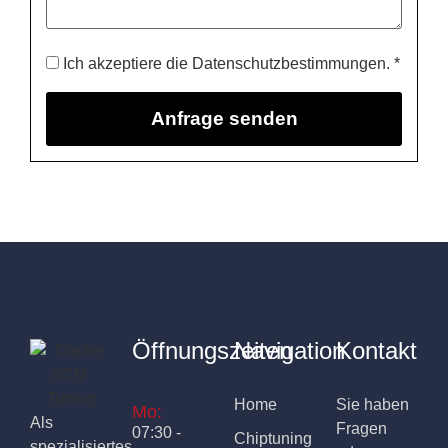
Ich akzeptiere die Datenschutzbestimmungen. *
Öffnungszeiten
Navigation
Kontakt
Home
Sie haben
Mo:
Als
Fragen
07:30 -
Chiptuning
spezialisiertes