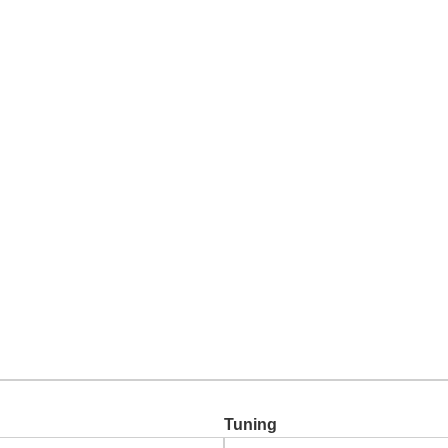
Chiptuning
Zusatzleistungen
Garantie
Über uns
Ko
Tuning