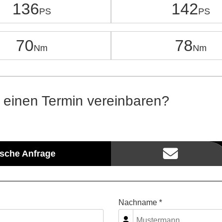
136
142
70
78
 einen Termin vereinbaren?
ische Anfrage
Nachname *