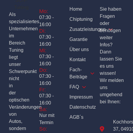
Home
Sie haben
Mo:
Als
Fragen
07:30 -
Chiptuning
spezialisiertes
oder
16:00
Unternehmen
Zusatzleistungen
Di:
benötigen
im
07:30 -
weiter
Garantie
Bereich
16:00
Infos?
Über uns
Tuning
Mi:
Dann
07:30 -
liegt
lassen Sie
Kontakt
16:00
unser
es uns
Do:
Fach-
Schwerpunkt
wissen!
07:30 -
Beiträge
nicht
Wir melden
16:00
in
FAQ
uns
Fr:
der
umgehend
07:30 -
Impressum
optischen
bei Ihnen:
16:00
Veränderungen
Datenschutz
Sa:
von
Nur mit
AGB´s
Autos,
Kochhor
Termin
sondern
So:
37, 0491