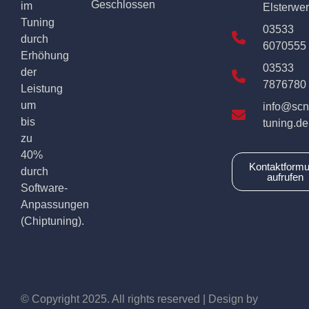
Geschlossen
im
Elsterwe
Tuning
03533
durch
6070555
Erhöhung
03533
der
7876780
Leistung
um
info@scn
bis
tuning.de
zu
40%
Kontaktformu
durch
aufrufen
Software-
Anpassungen
(Chiptuning).
© Copyright 2025. All rights reserved | Design by