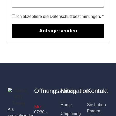
Ich akzeptiere die Datenschutzbestimmungen. *
Öffnungszeiten
Navigation
Kontakt
Home
Sie haben
Mo:
Als
Fragen
07:30 -
Chiptuning
spezialisiertes