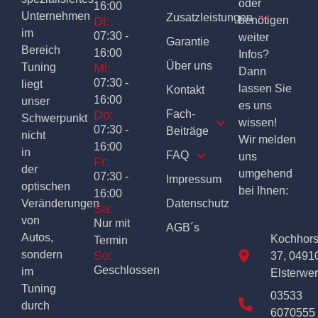
oder
16:00
Unternehmen
Zusatzleistungen
Di:
benötigen
im
07:30 -
weiter
Garantie
Bereich
16:00
Infos?
Über uns
Tuning
Mi:
Dann
07:30 -
liegt
lassen Sie
Kontakt
16:00
unser
es uns
Do:
Fach-
Schwerpunkt
wissen!
07:30 -
Beiträge
nicht
Wir melden
16:00
in
FAQ
uns
Fr:
der
umgehend
07:30 -
Impressum
optischen
bei Ihnen:
16:00
Veränderungen
Datenschutz
Sa:
von
Nur mit
AGB´s
Autos,
Kochhor
Termin
sondern
So:
37, 0491
Geschlossen
im
Elsterwe
Tuning
03533
durch
6070555