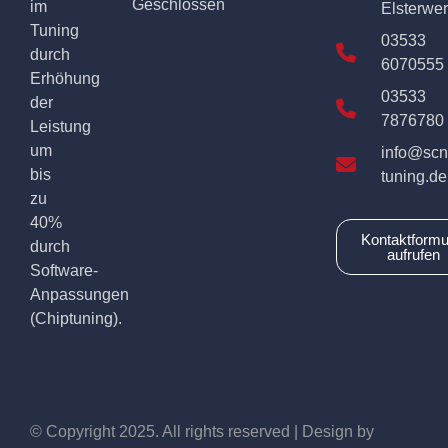
Geschlossen
im
Elsterwe
Tuning
03533
durch
6070555
Erhöhung
03533
der
7876780
Leistung
um
info@scn
bis
tuning.de
zu
40%
Kontaktformu
durch
aufrufen
Software-
Anpassungen
(Chiptuning).
© Copyright 2025. All rights reserved | Design by