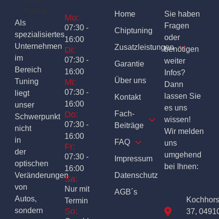
Home
Sie haben
Mo:
Als
Fragen
07:30 -
Chiptuning
spezialisiertes
oder
16:00
Unternehmen
Zusatzleistungen
Di:
benötigen
im
07:30 -
weiter
Garantie
Bereich
16:00
Infos?
Über uns
Tuning
Mi:
Dann
07:30 -
liegt
lassen Sie
Kontakt
16:00
unser
es uns
Do:
Fach-
Schwerpunkt
wissen!
07:30 -
Beiträge
nicht
Wir melden
16:00
in
FAQ
uns
Fr:
der
umgehend
07:30 -
Impressum
optischen
bei Ihnen:
16:00
Veränderungen
Datenschutz
Sa:
von
Nur mit
AGB´s
Autos,
Kochhor
Termin
sondern
So:
37, 0491