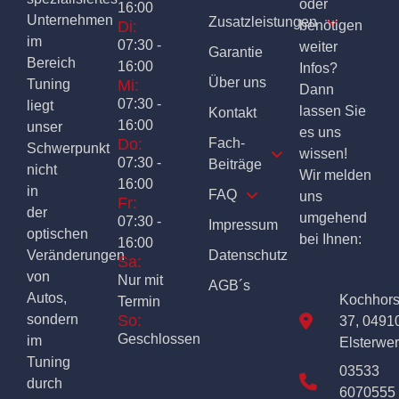
oder
16:00
Unternehmen
Zusatzleistungen
Di:
benötigen
im
07:30 -
weiter
Garantie
Bereich
16:00
Infos?
Über uns
Tuning
Mi:
Dann
07:30 -
liegt
lassen Sie
Kontakt
16:00
unser
es uns
Do:
Fach-
Schwerpunkt
wissen!
07:30 -
Beiträge
nicht
Wir melden
16:00
in
FAQ
uns
Fr:
der
umgehend
07:30 -
Impressum
optischen
bei Ihnen:
16:00
Veränderungen
Datenschutz
Sa:
von
Nur mit
AGB´s
Autos,
Kochhor
Termin
sondern
So:
37, 0491
Geschlossen
im
Elsterwe
Tuning
03533
durch
6070555