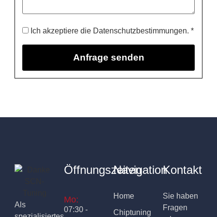
Ich akzeptiere die Datenschutzbestimmungen. *
Öffnungszeiten
Navigation
Kontakt
Home
Sie haben
Mo:
Als
Fragen
07:30 -
Chiptuning
spezialisiertes