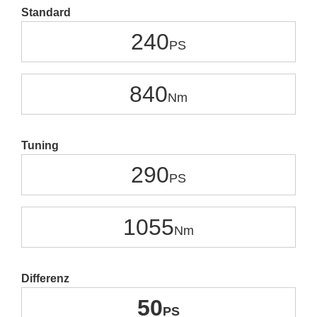
Standard
240
840
Tuning
290
1055
Differenz
50