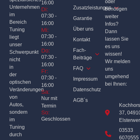
oder
16:00
Unternehmen
Zusatzleistungen
Di:
benötigen
im
07:30 -
weiter
Garantie
Bereich
16:00
Infos?
Über uns
Tuning
Mi:
Dann
07:30 -
liegt
lassen Sie
Kontakt
16:00
unser
es uns
Do:
Fach-
Schwerpunkt
wissen!
07:30 -
Beiträge
nicht
Wir melden
16:00
in
FAQ
uns
Fr:
der
umgehend
07:30 -
Impressum
optischen
bei Ihnen:
16:00
Veränderungen
Datenschutz
Sa:
von
Nur mit
AGB´s
Autos,
Kochhor
Termin
sondern
So:
37, 0491
Geschlossen
im
Elsterwe
Tuning
03533
durch
6070555