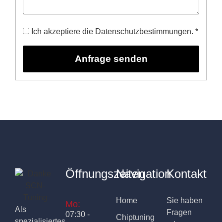
Ich akzeptiere die Datenschutzbestimmungen. *
Öffnungszeiten
Navigation
Kontakt
Home
Sie haben
Mo:
Als
Fragen
07:30 -
Chiptuning
spezialisiertes