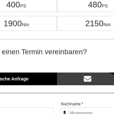
400
480
1900
2150
 einen Termin vereinbaren?
ische Anfrage
Nachname *