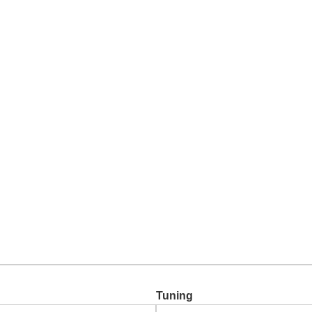
Chiptuning
Zusatzleistungen
Garantie
Über uns
Ko
Tuning