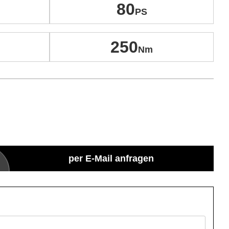
80
250
per E-Mail anfragen