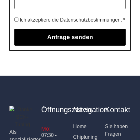
Ich akzeptiere die Datenschutzbestimmungen. *
Öffnungszeiten
Navigation
Kontakt
Home
Sie haben
Mo:
Als
Fragen
07:30 -
Chiptuning
spezialisiertes