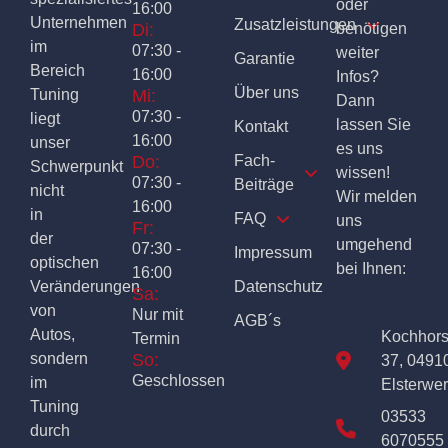
oder
16:00
Unternehmen
Zusatzleistungen
Di:
benötigen
im
07:30 -
weiter
Garantie
Bereich
16:00
Infos?
Über uns
Tuning
Mi:
Dann
07:30 -
liegt
lassen Sie
Kontakt
16:00
unser
es uns
Do:
Fach-
Schwerpunkt
wissen!
07:30 -
Beiträge
nicht
Wir melden
16:00
in
FAQ
uns
Fr:
der
umgehend
07:30 -
Impressum
optischen
bei Ihnen:
16:00
Veränderungen
Datenschutz
Sa:
von
Nur mit
AGB´s
Autos,
Kochhor
Termin
sondern
So:
37, 0491
Geschlossen
im
Elsterwe
Tuning
03533
durch
6070555