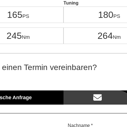
Tuning
165
180
245
264
 einen Termin vereinbaren?
ische Anfrage
Nachname *