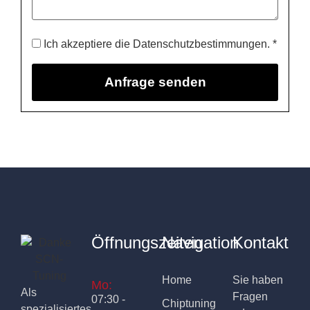
Ich akzeptiere die Datenschutzbestimmungen. *
Öffnungszeiten
Navigation
Kontakt
Home
Sie haben
Mo:
Als
Fragen
07:30 -
Chiptuning
spezialisiertes