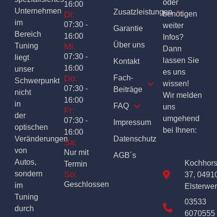
oder
16:00
Unternehmen
Zusatzleistungen
Di:
benötigen
im
07:30 -
weiter
Garantie
Bereich
16:00
Infos?
Über uns
Tuning
Mi:
Dann
07:30 -
liegt
lassen Sie
Kontakt
16:00
unser
es uns
Do:
Fach-
Schwerpunkt
wissen!
07:30 -
Beiträge
nicht
Wir melden
16:00
in
FAQ
uns
Fr:
der
umgehend
07:30 -
Impressum
optischen
bei Ihnen:
16:00
Veränderungen
Datenschutz
Sa:
von
Nur mit
AGB´s
Autos,
Kochhor
Termin
sondern
So:
37, 0491
Geschlossen
im
Elsterwe
Tuning
03533
durch
6070555