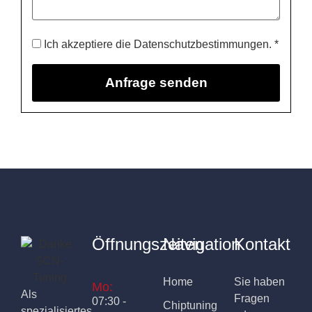
Ich akzeptiere die Datenschutzbestimmungen. *
Öffnungszeiten
Navigation
Kontakt
Home
Sie haben
Mo:
Als
Fragen
07:30 -
Chiptuning
spezialisiertes