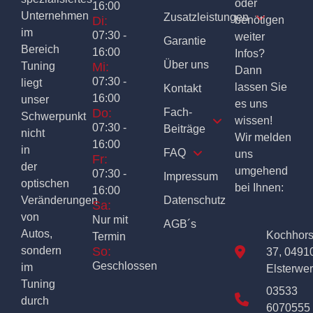
oder
16:00
Unternehmen
Zusatzleistungen
Di:
benötigen
im
07:30 -
weiter
Garantie
Bereich
16:00
Infos?
Über uns
Tuning
Mi:
Dann
07:30 -
liegt
lassen Sie
Kontakt
16:00
unser
es uns
Do:
Fach-
Schwerpunkt
wissen!
07:30 -
Beiträge
nicht
Wir melden
16:00
in
FAQ
uns
Fr:
der
umgehend
07:30 -
Impressum
optischen
bei Ihnen:
16:00
Veränderungen
Datenschutz
Sa:
von
Nur mit
AGB´s
Autos,
Kochhor
Termin
sondern
So:
37, 0491
Geschlossen
im
Elsterwe
Tuning
03533
durch
6070555