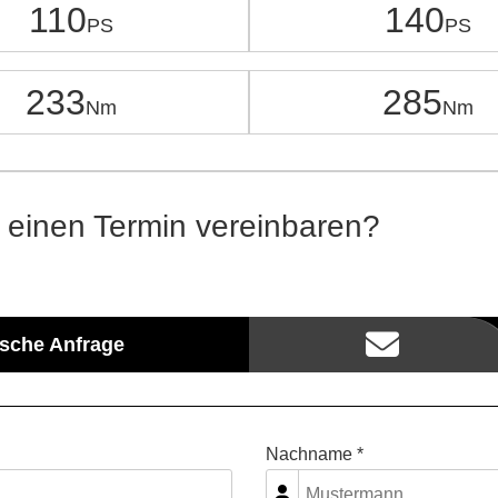
110
140
233
285
 einen Termin vereinbaren?
ische Anfrage
Nachname *