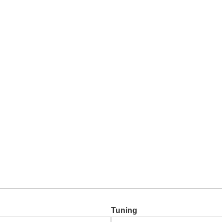
Chiptuning
Zusatzleistungen
Garantie
Über uns
Ko
Tuning