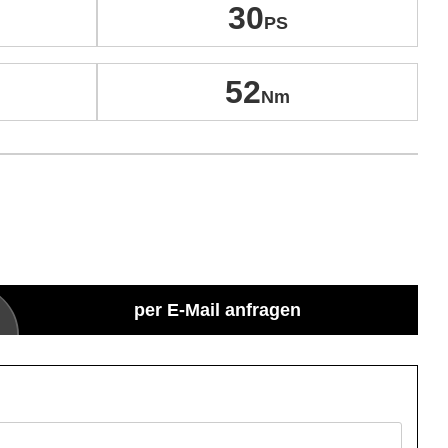
30
52
per E-Mail anfragen