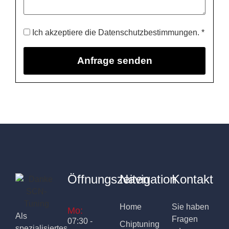
Ich akzeptiere die Datenschutzbestimmungen. *
Öffnungszeiten
Navigation
Kontakt
Home
Sie haben
Mo:
Als
Fragen
07:30 -
Chiptuning
spezialisiertes