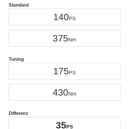
Standard
140
375
Tuning
175
430
Differenz
35