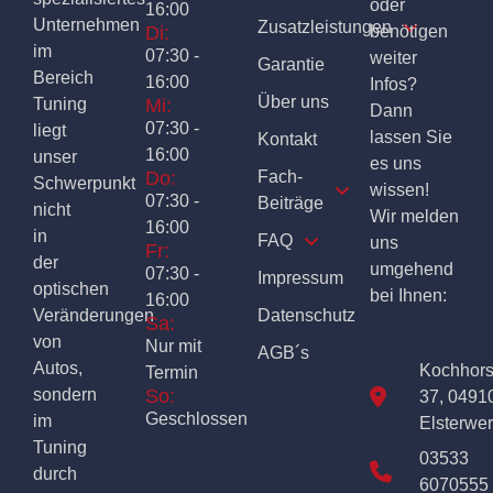
oder
16:00
Unternehmen
Zusatzleistungen
Di:
benötigen
im
07:30 -
weiter
Garantie
Bereich
16:00
Infos?
Über uns
Tuning
Mi:
Dann
07:30 -
liegt
lassen Sie
Kontakt
16:00
unser
es uns
Do:
Fach-
Schwerpunkt
wissen!
07:30 -
Beiträge
nicht
Wir melden
16:00
in
FAQ
uns
Fr:
der
umgehend
07:30 -
Impressum
optischen
bei Ihnen:
16:00
Veränderungen
Datenschutz
Sa:
von
Nur mit
AGB´s
Autos,
Kochhor
Termin
sondern
So:
37, 0491
Geschlossen
im
Elsterwe
Tuning
03533
durch
6070555