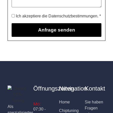
Ich akzeptiere die Datenschutzbestimmungen. *
Öffnungszeiten
Navigation
Kontakt
Home
Sie haben
Mo:
Als
Fragen
07:30 -
Chiptuning
spezialisiertes