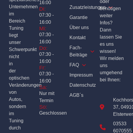
oder
16:00
Unternehmen
Zusatzleistungen
Di:
benötigen
im
07:30 -
weiter
Garantie
Bereich
16:00
Infos?
Über uns
Tuning
Mi:
Dann
07:30 -
liegt
lassen Sie
Kontakt
16:00
unser
es uns
Do:
Fach-
Schwerpunkt
wissen!
07:30 -
Beiträge
nicht
Wir melden
16:00
in
FAQ
uns
Fr:
der
umgehend
07:30 -
Impressum
optischen
bei Ihnen:
16:00
Veränderungen
Datenschutz
Sa:
von
Nur mit
AGB´s
Autos,
Kochhor
Termin
sondern
So:
37, 0491
Geschlossen
im
Elsterwe
Tuning
03533
durch
6070555