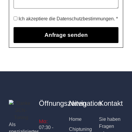
Ich akzeptiere die Datenschutzbestimmungen. *
Öffnungszeiten
Navigation
Kontakt
Home
Sie haben
Mo:
Als
Fragen
07:30 -
Chiptuning
spezialisiertes