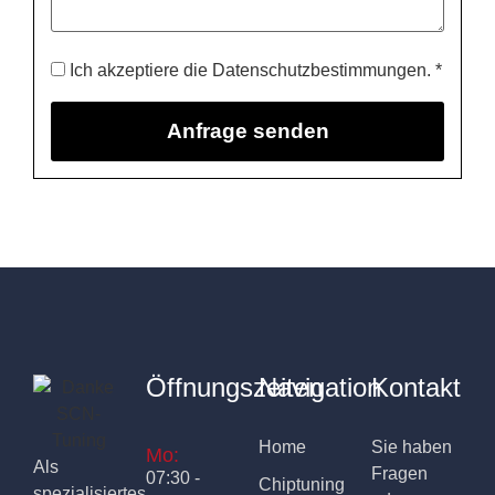
Ich akzeptiere die Datenschutzbestimmungen. *
Öffnungszeiten
Navigation
Kontakt
Home
Sie haben
Mo:
Als
Fragen
07:30 -
Chiptuning
spezialisiertes