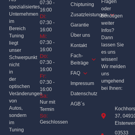
Fragen
07:30 -
Chiptuning
spezialisiertes
oder
16:00
Unternehmen
Zusatzleistungen
Di:
benötigen
im
07:30 -
weiter
Garantie
Bereich
16:00
Infos?
Über uns
Tuning
Mi:
Dann
07:30 -
liegt
lassen Sie
Kontakt
16:00
unser
es uns
Do:
Fach-
Schwerpunkt
wissen!
07:30 -
Beiträge
nicht
Wir melden
16:00
in
FAQ
uns
Fr:
der
umgehend
07:30 -
Impressum
optischen
bei Ihnen:
16:00
Veränderungen
Datenschutz
Sa:
von
Nur mit
AGB´s
Autos,
Kochhor
Termin
sondern
So:
37, 0491
Geschlossen
im
Elsterwe
Tuning
03533