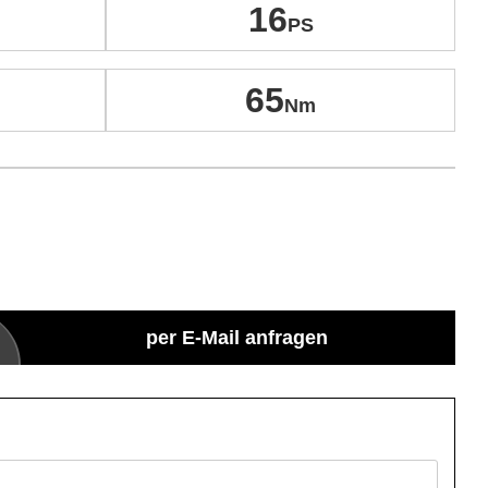
16
65
per E-Mail anfragen