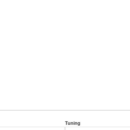
Chiptuning
Zusatzleistungen
Garantie
Über uns
Ko
Tuning