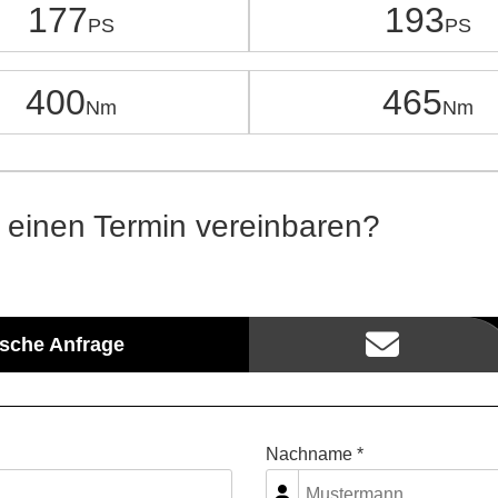
177
193
400
465
 einen Termin vereinbaren?
ische Anfrage
Nachname *