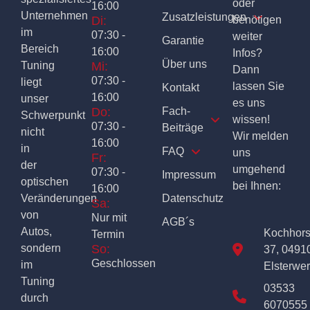
oder
16:00
Unternehmen
Zusatzleistungen
Di:
benötigen
im
07:30 -
weiter
Garantie
Bereich
16:00
Infos?
Über uns
Tuning
Mi:
Dann
07:30 -
liegt
lassen Sie
Kontakt
16:00
unser
es uns
Do:
Fach-
Schwerpunkt
wissen!
07:30 -
Beiträge
nicht
Wir melden
16:00
in
FAQ
uns
Fr:
der
umgehend
07:30 -
Impressum
optischen
bei Ihnen:
16:00
Veränderungen
Datenschutz
Sa:
von
Nur mit
AGB´s
Autos,
Kochhor
Termin
sondern
So:
37, 0491
Geschlossen
im
Elsterwe
Tuning
03533
durch
6070555