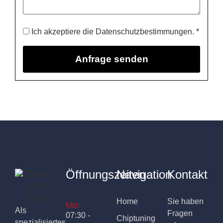
Ich akzeptiere die Datenschutzbestimmungen. *
Öffnungszeiten
Navigation
Kontakt
Home
Sie haben
Mo:
Als
Fragen
07:30 -
Chiptuning
spezialisiertes