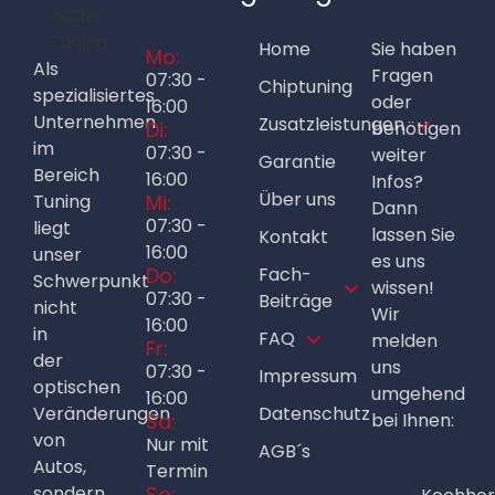
Home
Sie haben
Mo:
Als
Fragen
07:30 -
Chiptuning
spezialisiertes
oder
16:00
Unternehmen
Zusatzleistungen
Di:
benötigen
im
07:30 -
weiter
Garantie
Bereich
16:00
Infos?
Über uns
Tuning
Mi:
Dann
07:30 -
liegt
lassen Sie
Kontakt
16:00
unser
es uns
Do:
Fach-
Schwerpunkt
wissen!
07:30 -
Beiträge
nicht
Wir
16:00
in
FAQ
melden
Fr:
der
uns
07:30 -
Impressum
optischen
umgehend
16:00
Veränderungen
Datenschutz
Sa:
bei Ihnen:
von
Nur mit
AGB´s
Autos,
Termin
sondern
So: