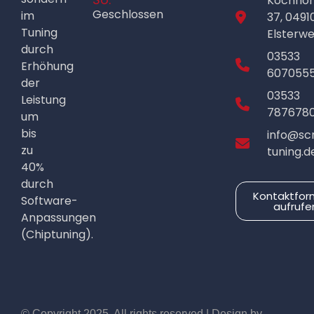
Kochho
Geschlossen
im
37, 0491
Tuning
Elsterw
durch
03533
Erhöhung
607055
der
03533
Leistung
787678
um
bis
info@sc
zu
tuning.d
40%
durch
Kontaktfor
Software-
aufrufe
Anpassungen
(Chiptuning).
© Copyright 2025. All rights reserved | Design by