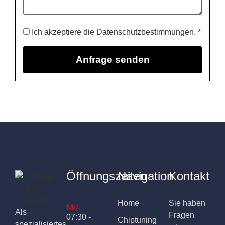
Ich akzeptiere die Datenschutzbestimmungen. *
Öffnungszeiten
Navigation
Kontakt
Home
Sie haben
Mo:
Als
Fragen
07:30 -
Chiptuning
spezialisiertes