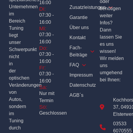
oder
16:00
Unternehmen
Zusatzleistungen
Di:
benötigen
im
07:30 -
weiter
Garantie
Bereich
16:00
Infos?
Über uns
Tuning
Mi:
Dann
07:30 -
liegt
lassen Sie
Kontakt
16:00
unser
es uns
Do:
Fach-
Schwerpunkt
wissen!
07:30 -
Beiträge
nicht
Wir melden
16:00
in
FAQ
uns
Fr:
der
umgehend
07:30 -
Impressum
optischen
bei Ihnen:
16:00
Veränderungen
Datenschutz
Sa:
von
Nur mit
AGB´s
Autos,
Kochhor
Termin
sondern
So:
37, 0491
Geschlossen
im
Elsterwe
Tuning
03533
durch
6070555