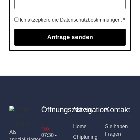
Ich akzeptiere die Datenschutzbestimmungen. *
Öffnungszeiten
Navigation
Kontakt
Home
Sie haben
Mo:
Als
Fragen
07:30 -
Chiptuning
spezialisiertes