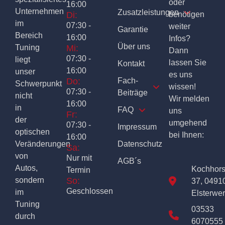
oder
16:00
Unternehmen
Zusatzleistungen
Di:
benötigen
im
07:30 -
weiter
Garantie
Bereich
16:00
Infos?
Über uns
Tuning
Mi:
Dann
07:30 -
liegt
lassen Sie
Kontakt
16:00
unser
es uns
Do:
Fach-
Schwerpunkt
wissen!
07:30 -
Beiträge
nicht
Wir melden
16:00
in
FAQ
uns
Fr:
der
umgehend
07:30 -
Impressum
optischen
bei Ihnen:
16:00
Veränderungen
Datenschutz
Sa:
von
Nur mit
AGB´s
Autos,
Kochhor
Termin
sondern
So:
37, 0491
Geschlossen
im
Elsterwe
Tuning
03533
durch
6070555