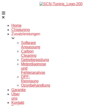
Zum
Inhalt
springen
Home
Chiptuning
Zusatzleistungen
Software
Anpassung
Carbon
Cleaning
Getriebespülung
Motordiagnose
und
Fehleranalyse
DPF-
Reinigung
Ozonbehandlung
Garantie
Über
uns
Kontakt