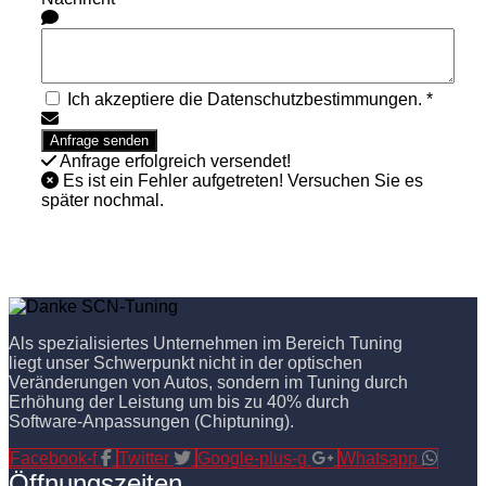
Ich akzeptiere die Datenschutzbestimmungen. *
Anfrage erfolgreich versendet!
Es ist ein Fehler aufgetreten! Versuchen Sie es
später nochmal.
Als spezialisiertes Unternehmen im Bereich Tuning
liegt unser Schwerpunkt nicht in der optischen
Veränderungen von Autos, sondern im Tuning durch
Erhöhung der Leistung um bis zu 40% durch
Software-Anpassungen (Chiptuning).
Facebook-f
Twitter
Google-plus-g
Whatsapp
Öffnungszeiten