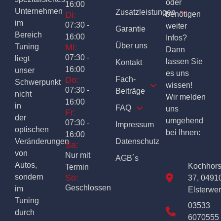
oder
16:00
Unternehmen
Zusatzleistungen
Di:
benötigen
im
07:30 -
weiter
Garantie
Bereich
16:00
Infos?
Über uns
Tuning
Mi:
Dann
07:30 -
liegt
lassen Sie
Kontakt
16:00
unser
es uns
Do:
Fach-
Schwerpunkt
wissen!
07:30 -
Beiträge
nicht
Wir melden
16:00
in
FAQ
uns
Fr:
der
umgehend
07:30 -
Impressum
optischen
bei Ihnen:
16:00
Veränderungen
Datenschutz
Sa:
von
Nur mit
AGB´s
Autos,
Kochhor
Termin
sondern
So:
37, 0491
Geschlossen
im
Elsterwe
Tuning
03533
durch
6070555