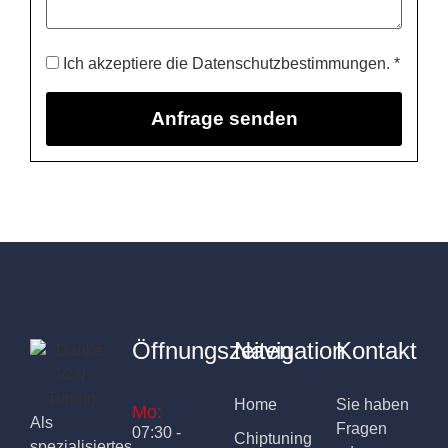
Ich akzeptiere die Datenschutzbestimmungen. *
Öffnungszeiten
Navigation
Kontakt
Home
Sie haben
Mo:
Als
Fragen
07:30 -
Chiptuning
spezialisiertes