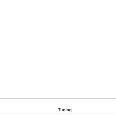
Chiptuning
Zusatzleistungen
Garantie
Über uns
Ko
Tuning