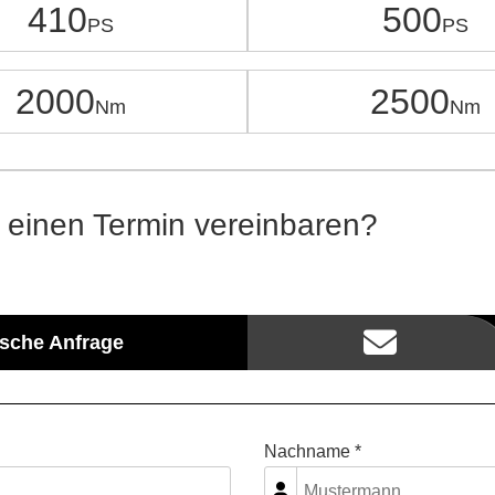
410
500
2000
2500
 einen Termin vereinbaren?
ische Anfrage
Nachname *