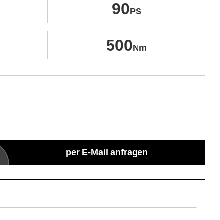
90
500
per E-Mail anfragen