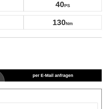
40
130
per E-Mail anfragen