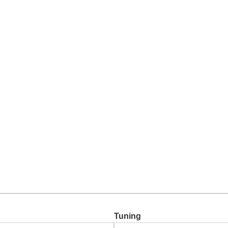
Chiptuning
Zusatzleistungen
Garantie
Über uns
Ko
Tuning