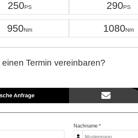
250
290
950
1080
 einen Termin vereinbaren?
ische Anfrage
Nachname *