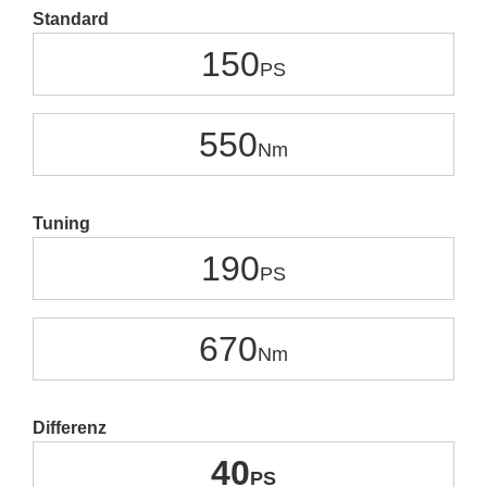
Standard
150
550
Tuning
190
670
Differenz
40