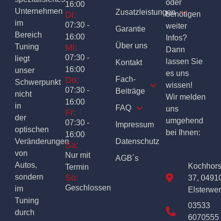
oder
16:00
Unternehmen
Zusatzleistungen
Di:
benötigen
im
07:30 -
weiter
Garantie
Bereich
16:00
Infos?
Über uns
Tuning
Mi:
Dann
07:30 -
liegt
lassen Sie
Kontakt
16:00
unser
es uns
Do:
Fach-
Schwerpunkt
wissen!
07:30 -
Beiträge
nicht
Wir melden
16:00
in
FAQ
uns
Fr:
der
umgehend
07:30 -
Impressum
optischen
bei Ihnen:
16:00
Veränderungen
Datenschutz
Sa:
von
Nur mit
AGB´s
Autos,
Kochhor
Termin
sondern
So:
37, 0491
Geschlossen
im
Elsterwe
Tuning
03533
durch
6070555