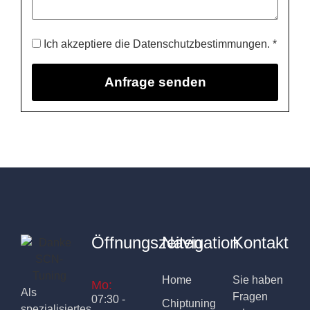
Ich akzeptiere die Datenschutzbestimmungen. *
Öffnungszeiten
Navigation
Kontakt
Home
Sie haben
Mo:
Als
Fragen
07:30 -
Chiptuning
spezialisiertes