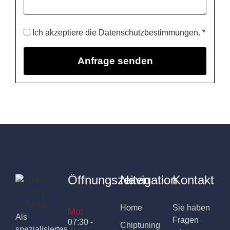
Ich akzeptiere die Datenschutzbestimmungen. *
Öffnungszeiten
Navigation
Kontakt
Home
Sie haben
Mo:
Als
Fragen
07:30 -
Chiptuning
spezialisiertes