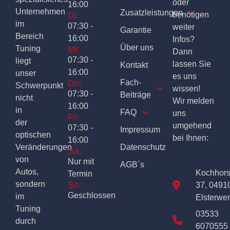
oder
16:00
Unternehmen
Zusatzleistungen
Di:
benötigen
im
07:30 -
weiter
Garantie
Bereich
16:00
Infos?
Über uns
Tuning
Mi:
Dann
07:30 -
liegt
lassen Sie
Kontakt
16:00
unser
es uns
Do:
Fach-
Schwerpunkt
wissen!
07:30 -
Beiträge
nicht
Wir melden
16:00
in
FAQ
uns
Fr:
der
umgehend
07:30 -
Impressum
optischen
bei Ihnen:
16:00
Veränderungen
Datenschutz
Sa:
von
Nur mit
AGB´s
Autos,
Kochhor
Termin
sondern
So:
37, 0491
Geschlossen
im
Elsterwe
Tuning
03533
durch
6070555