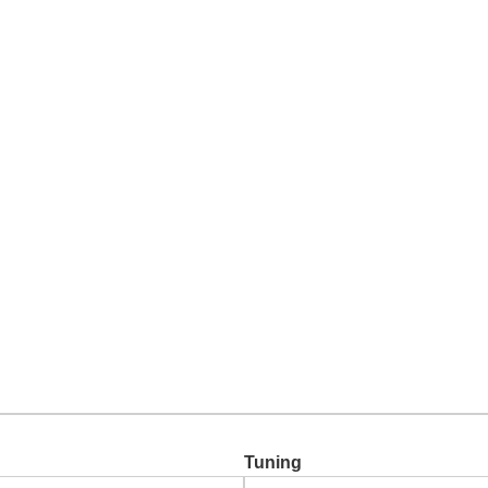
Chiptuning
Zusatzleistungen
Garantie
Über uns
Ko
Tuning