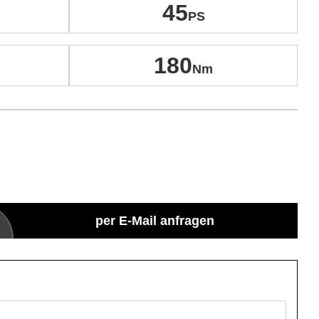
45
180
per E-Mail anfragen