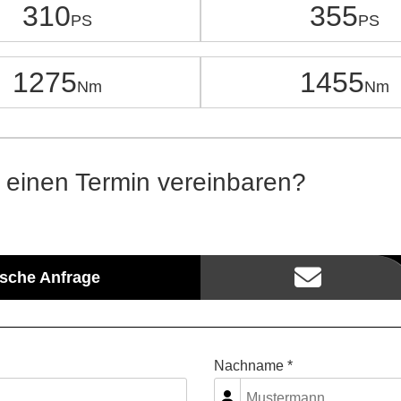
310
355
1275
1455
 einen Termin vereinbaren?
ische Anfrage
Nachname *