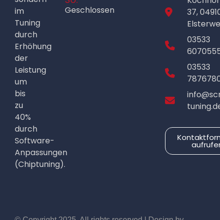
Kochho
Geschlossen
im
37, 0491
Tuning
Elsterw
durch
03533
Erhöhung
607055
der
03533
Leistung
787678
um
bis
info@sc
zu
tuning.d
40%
durch
Kontaktfor
Software-
aufrufe
Anpassungen
(Chiptuning).
© Copyright 2025. All rights reserved | Design by