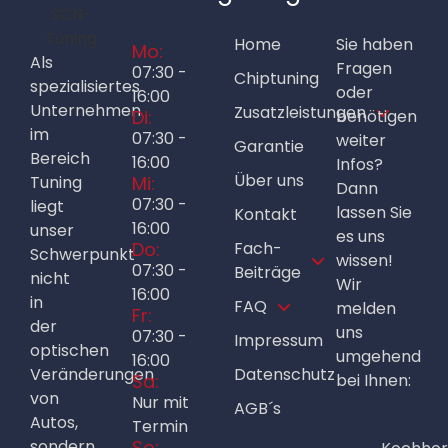
Home
Sie haben
Mo:
Als
Fragen
07:30 -
Chiptuning
spezialisiertes
oder
16:00
Unternehmen
Zusatzleistungen
Di:
benötigen
im
07:30 -
weiter
Garantie
Bereich
16:00
Infos?
Über uns
Tuning
Mi:
Dann
07:30 -
liegt
lassen Sie
Kontakt
16:00
unser
es uns
Do:
Fach-
Schwerpunkt
wissen!
07:30 -
Beiträge
nicht
Wir
16:00
in
FAQ
melden
Fr:
der
uns
07:30 -
Impressum
optischen
umgehend
16:00
Veränderungen
Datenschutz
Sa:
bei Ihnen:
von
Nur mit
AGB´s
Autos,
Termin
sondern
So: