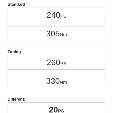
Standard
240
305
Tuning
260
330
Differenz
20