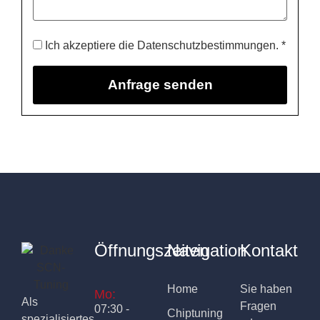
Ich akzeptiere die Datenschutzbestimmungen. *
Öffnungszeiten
Navigation
Kontakt
Home
Sie haben
Mo:
Als
Fragen
07:30 -
Chiptuning
spezialisiertes