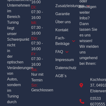
oder
16:00
Unternehmen
Zusatzleistungen
Di:
benötigen
im
07:30 -
weiter
Garantie
Bereich
16:00
Infos?
Über uns
Tuning
Mi:
Dann
07:30 -
liegt
lassen Sie
Kontakt
16:00
unser
es uns
Do:
Fach-
Schwerpunkt
wissen!
07:30 -
Beiträge
nicht
Wir melden
16:00
in
FAQ
uns
Fr:
der
umgehend
07:30 -
Impressum
optischen
bei Ihnen:
16:00
Veränderungen
Datenschutz
Sa:
von
Nur mit
AGB´s
Autos,
Kochhor
Termin
sondern
So:
37, 0491
Geschlossen
im
Elsterwe
Tuning
03533
durch
6070555