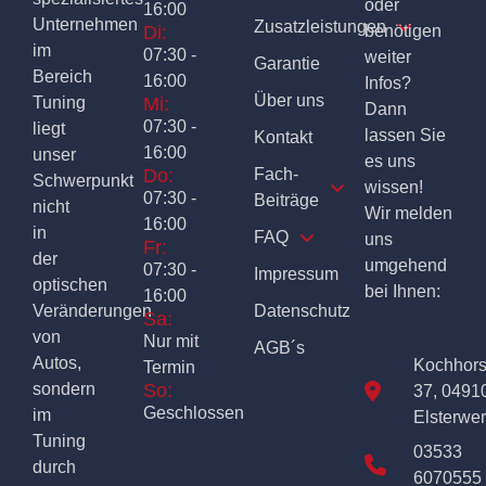
oder
16:00
Unternehmen
Zusatzleistungen
Di:
benötigen
im
07:30 -
weiter
Garantie
Bereich
16:00
Infos?
Über uns
Tuning
Mi:
Dann
07:30 -
liegt
lassen Sie
Kontakt
16:00
unser
es uns
Do:
Fach-
Schwerpunkt
wissen!
07:30 -
Beiträge
nicht
Wir melden
16:00
in
FAQ
uns
Fr:
der
umgehend
07:30 -
Impressum
optischen
bei Ihnen:
16:00
Veränderungen
Datenschutz
Sa:
von
Nur mit
AGB´s
Autos,
Kochhor
Termin
sondern
So:
37, 0491
Geschlossen
im
Elsterwe
Tuning
03533
durch
6070555