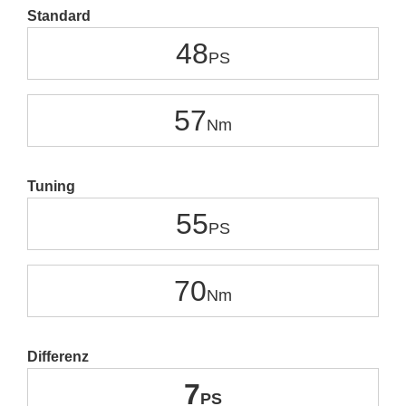
Standard
48
57
Tuning
55
70
Differenz
7