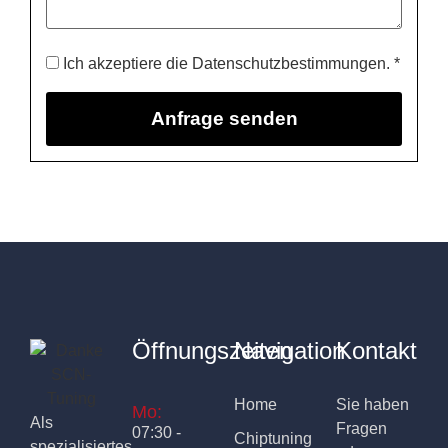
Ich akzeptiere die Datenschutzbestimmungen. *
Öffnungszeiten
Navigation
Kontakt
Home
Sie haben
Mo:
Als
Fragen
07:30 -
Chiptuning
spezialisiertes