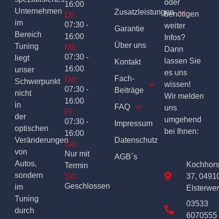
oder
16:00
Unternehmen
Zusatzleistungen
Di:
benötigen
im
07:30 -
weiter
Garantie
Bereich
16:00
Infos?
Über uns
Tuning
Mi:
Dann
07:30 -
liegt
lassen Sie
Kontakt
16:00
unser
es uns
Do:
Fach-
Schwerpunkt
wissen!
07:30 -
Beiträge
nicht
Wir melden
16:00
in
FAQ
uns
Fr:
der
umgehend
07:30 -
Impressum
optischen
bei Ihnen:
16:00
Veränderungen
Datenschutz
Sa:
von
Nur mit
AGB´s
Autos,
Kochhor
Termin
sondern
So:
37, 0491
Geschlossen
im
Elsterwe
Tuning
03533
durch
6070555