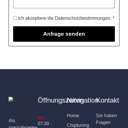
Ich akzeptiere die Datenschutzbestimmungen. *
Öffnungszeiten
Navigation
Kontakt
Home
Sie haben
Mo:
Als
Fragen
07:30 -
Chiptuning
spezialisiertes