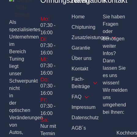
Öffnungszeiten
Navigation
Kontakt
Home
Sie haben
Mo:
Als
Fragen
07:30 -
Chiptuning
spezialisiertes
oder
16:00
Unternehmen
Zusatzleistungen
Di:
benötigen
im
07:30 -
weiter
Garantie
Bereich
16:00
Infos?
Über uns
Tuning
Mi:
Dann
07:30 -
liegt
lassen Sie
Kontakt
16:00
unser
es uns
Do:
Fach-
Schwerpunkt
wissen!
07:30 -
Beiträge
nicht
Wir melden
16:00
in
FAQ
uns
Fr:
der
umgehend
07:30 -
Impressum
optischen
bei Ihnen:
16:00
Veränderungen
Datenschutz
Sa:
von
Nur mit
AGB´s
Autos,
Kochhor
Termin