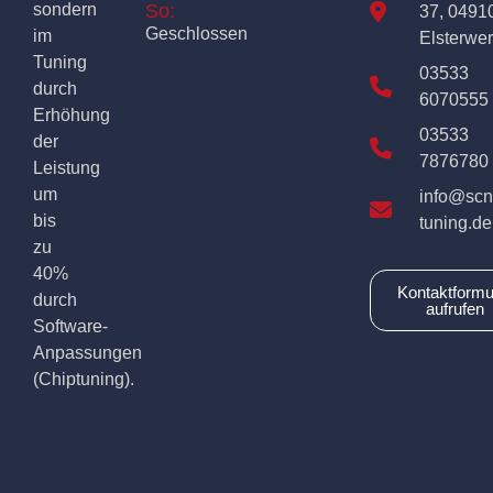
sondern
So:
37, 0491
Geschlossen
im
Elsterwe
Tuning
03533
durch
6070555
Erhöhung
03533
der
7876780
Leistung
um
info@scn
bis
tuning.de
zu
40%
Kontaktformu
durch
aufrufen
Software-
Anpassungen
(Chiptuning).