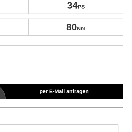
34
80
per E-Mail anfragen