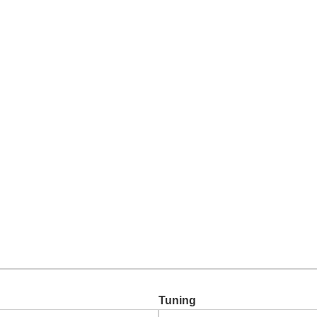
Chiptuning
Zusatzleistungen
Garantie
Über uns
Ko
Tuning