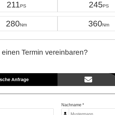
211
245
280
360
 einen Termin vereinbaren?
ische Anfrage
Nachname *