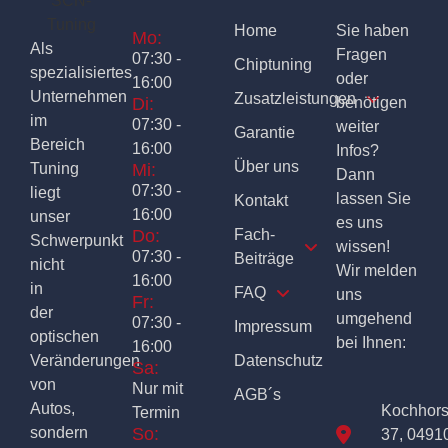
Home
Sie haben
Mo:
Als
Fragen
07:30 -
Chiptuning
spezialisiertes
oder
16:00
Unternehmen
Zusatzleistungen
Di:
benötigen
im
07:30 -
weiter
Garantie
Bereich
16:00
Infos?
Über uns
Tuning
Mi:
Dann
07:30 -
liegt
lassen Sie
Kontakt
16:00
unser
es uns
Do:
Fach-
Schwerpunkt
wissen!
07:30 -
Beiträge
nicht
Wir melden
16:00
in
FAQ
uns
Fr:
der
umgehend
07:30 -
Impressum
optischen
bei Ihnen:
16:00
Veränderungen
Datenschutz
Sa:
von
Nur mit
AGB´s
Autos,
Kochhor
Termin
sondern
So:
37, 0491