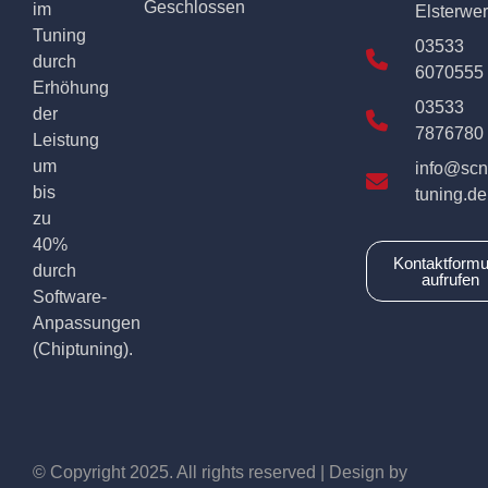
Geschlossen
im
Elsterwe
Tuning
03533
durch
6070555
Erhöhung
03533
der
7876780
Leistung
um
info@scn
bis
tuning.de
zu
40%
Kontaktformu
durch
aufrufen
Software-
Anpassungen
(Chiptuning).
© Copyright 2025. All rights reserved | Design by