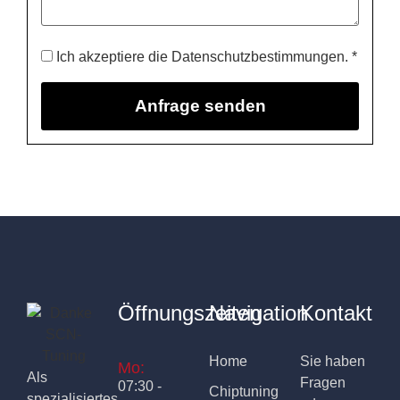
Ich akzeptiere die Datenschutzbestimmungen. *
Öffnungszeiten
Navigation
Kontakt
Home
Sie haben
Mo:
Als
Fragen
07:30 -
Chiptuning
spezialisiertes