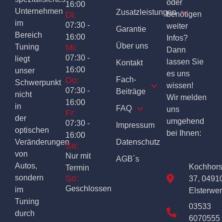
oder
16:00
Unternehmen
Zusatzleistungen
Di:
benötigen
im
07:30 -
weiter
Garantie
Bereich
16:00
Infos?
Über uns
Tuning
Mi:
Dann
07:30 -
liegt
lassen Sie
Kontakt
16:00
unser
es uns
Do:
Fach-
Schwerpunkt
wissen!
07:30 -
Beiträge
nicht
Wir melden
16:00
in
FAQ
uns
Fr:
der
umgehend
07:30 -
Impressum
optischen
bei Ihnen:
16:00
Veränderungen
Datenschutz
Sa:
von
Nur mit
AGB´s
Autos,
Kochhor
Termin
sondern
So:
37, 0491
Geschlossen
im
Elsterwe
Tuning
03533
durch
6070555