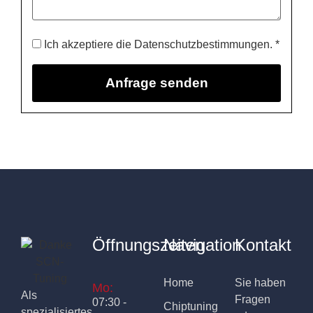
Ich akzeptiere die Datenschutzbestimmungen. *
Öffnungszeiten
Navigation
Kontakt
Home
Sie haben
Mo:
Als
Fragen
07:30 -
Chiptuning
spezialisiertes