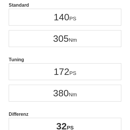
Standard
140
305
Tuning
172
380
Differenz
32