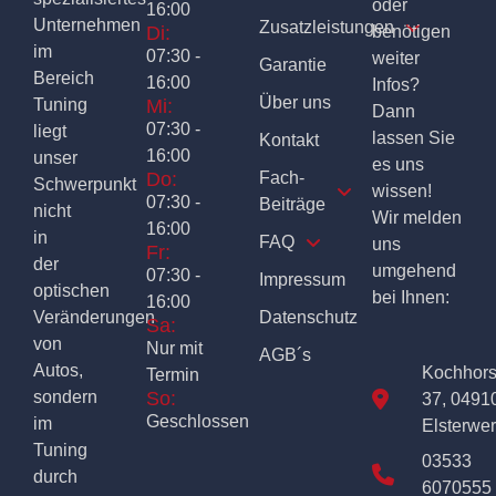
oder
16:00
Unternehmen
Zusatzleistungen
Di:
benötigen
im
07:30 -
weiter
Garantie
Bereich
16:00
Infos?
Über uns
Tuning
Mi:
Dann
07:30 -
liegt
lassen Sie
Kontakt
16:00
unser
es uns
Do:
Fach-
Schwerpunkt
wissen!
07:30 -
Beiträge
nicht
Wir melden
16:00
in
FAQ
uns
Fr:
der
umgehend
07:30 -
Impressum
optischen
bei Ihnen:
16:00
Veränderungen
Datenschutz
Sa:
von
Nur mit
AGB´s
Autos,
Kochhor
Termin
sondern
So:
37, 0491
Geschlossen
im
Elsterwe
Tuning
03533
durch
6070555