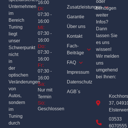
oder
16:00
Unternehmen
Zusatzleistungen
Di:
benötigen
im
07:30 -
weiter
Garantie
Bereich
16:00
Infos?
Über uns
Tuning
Mi:
Dann
07:30 -
liegt
lassen Sie
Kontakt
16:00
unser
es uns
Do:
Fach-
Schwerpunkt
wissen!
07:30 -
Beiträge
nicht
Wir melden
16:00
in
FAQ
uns
Fr:
der
umgehend
07:30 -
Impressum
optischen
bei Ihnen:
16:00
Veränderungen
Datenschutz
Sa:
von
Nur mit
AGB´s
Autos,
Kochhor
Termin
sondern
So:
37, 0491
Geschlossen
im
Elsterwe
Tuning
03533
durch
6070555