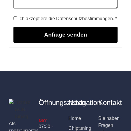
Ich akzeptiere die Datenschutzbestimmungen. *
Öffnungszeiten
Navigation
Kontakt
Home
Sie haben
Mo:
Als
Fragen
07:30 -
Chiptuning
spezialisiertes