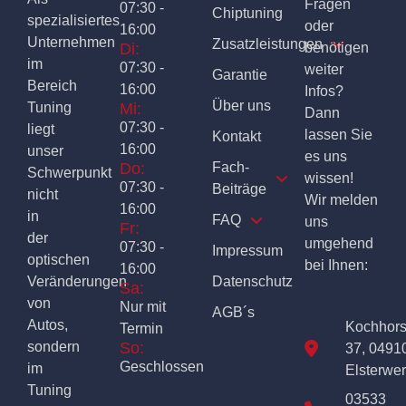
Fragen
07:30 -
Chiptuning
spezialisiertes
oder
16:00
Unternehmen
Zusatzleistungen
Di:
benötigen
im
07:30 -
weiter
Garantie
Bereich
16:00
Infos?
Über uns
Tuning
Mi:
Dann
07:30 -
liegt
lassen Sie
Kontakt
16:00
unser
es uns
Do:
Fach-
Schwerpunkt
wissen!
07:30 -
Beiträge
nicht
Wir melden
16:00
in
FAQ
uns
Fr:
der
umgehend
07:30 -
Impressum
optischen
bei Ihnen:
16:00
Veränderungen
Datenschutz
Sa:
von
Nur mit
AGB´s
Autos,
Kochhor
Termin
sondern
So:
37, 0491
Geschlossen
im
Elsterwe
Tuning
03533