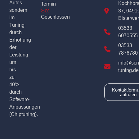
Autos,
Kochhor
Termin
sondern
So:
37, 0491
Geschlossen
im
Elsterwe
Tuning
03533
durch
6070555
Erhöhung
03533
der
7876780
Leistung
um
info@scn
bis
tuning.de
zu
40%
Kontaktformu
durch
aufrufen
Software-
Anpassungen
(Chiptuning).