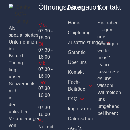
Öffnungszeiten
Navigation
Kontakt
Home
Sie haben
Mo:
Als
Fragen
07:30 -
Chiptuning
spezialisiertes
oder
16:00
Unternehmen
Zusatzleistungen
Di:
benötigen
im
07:30 -
weiter
Garantie
Bereich
16:00
Infos?
Über uns
Tuning
Mi:
Dann
07:30 -
liegt
lassen Sie
Kontakt
16:00
unser
es uns
Do:
Fach-
Schwerpunkt
wissen!
07:30 -
Beiträge
nicht
Wir melden
16:00
in
FAQ
uns
Fr:
der
umgehend
07:30 -
Impressum
optischen
bei Ihnen:
16:00
Veränderungen
Datenschutz
Sa:
von
Nur mit
AGB´s