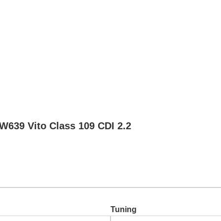
Chiptuning
Zusatzleistungen
Garantie
Über uns
Ko
W639 Vito Class 109 CDI 2.2
Tuning