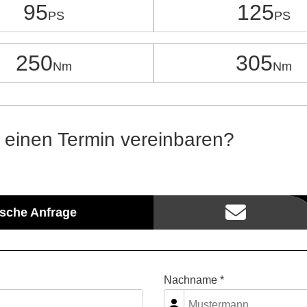
95
125
250
305
 einen Termin vereinbaren?
ische Anfrage
Nachname *