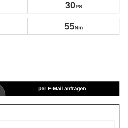
30
55
per E-Mail anfragen