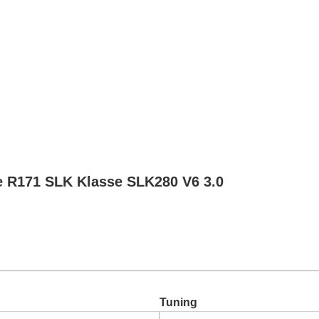
Chiptuning
Zusatzleistungen
Garantie
Über uns
Ko
 R171 SLK Klasse SLK280 V6 3.0
Tuning