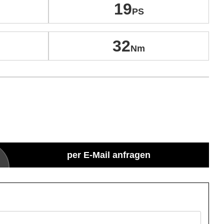
19
32
per E-Mail anfragen