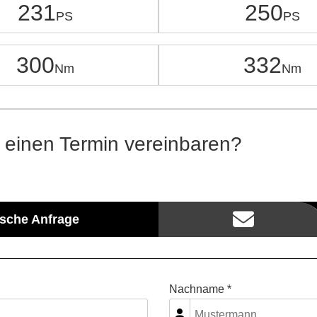
231
250
300
332
 einen Termin vereinbaren?
ische Anfrage
Nachname *