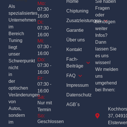
Home
Sie haben
Mo:
Als
Fragen
07:30 -
Chiptuning
spezialisiertes
oder
16:00
Unternehmen
Zusatzleistungen
Di:
benötigen
im
07:30 -
weiter
Garantie
Bereich
16:00
Infos?
Über uns
Tuning
Mi:
Dann
07:30 -
liegt
lassen Sie
Kontakt
16:00
unser
es uns
Do:
Fach-
Schwerpunkt
wissen!
07:30 -
Beiträge
nicht
Wir melden
16:00
in
FAQ
uns
Fr:
der
umgehend
07:30 -
Impressum
optischen
bei Ihnen:
16:00
Veränderungen
Datenschutz
Sa:
von
Nur mit
AGB´s
Autos,
Kochhor
Termin
sondern
So:
37, 0491
Geschlossen
im
Elsterwe