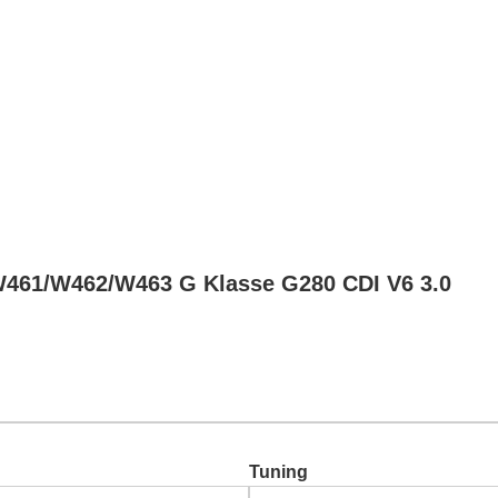
Chiptuning
Zusatzleistungen
Garantie
Über uns
Ko
W461/W462/W463 G Klasse G280 CDI V6 3.0
Tuning