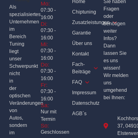
Home
Sie haben
Mo:
Als
Fragen
07:30 -
Chiptuning
spezialisiertes
oder
16:00
Unternehmen
Zusatzleistungen
Di:
benötigen
im
07:30 -
weiter
Garantie
Bereich
16:00
Infos?
Über uns
Tuning
Mi:
Dann
07:30 -
liegt
lassen Sie
Kontakt
16:00
unser
es uns
Do:
Fach-
Schwerpunkt
wissen!
07:30 -
Beiträge
nicht
Wir melden
16:00
in
FAQ
uns
Fr:
der
umgehend
07:30 -
Impressum
optischen
bei Ihnen:
16:00
Veränderungen
Datenschutz
Sa:
von
Nur mit
AGB´s
Autos,
Kochhor
Termin
sondern
So:
37, 0491
Geschlossen
im
Elsterwe